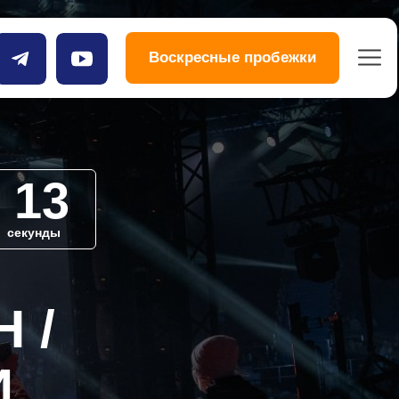
Воскресные пробежки
: 12
секунды
 /
И