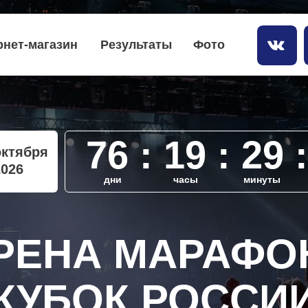
рнет-магазин
Результаты
Фото
76 : 19 : 29 
октября
2026
дни
часы
минуты
РЕНА МАРАФОН
КУБОК РОССИ