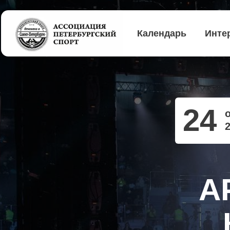
Календарь
Инте
24
А